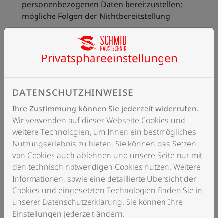
personenbezogenen Daten bereitzustellen;
mögliche Folgen der Nichtbereitstellung
5 Kontaktmöglichkeit über die Internetseite
Privatsphäre­einstellungen
6 Verwendung von Cookies
DATENSCHUTZHINWEISE
7 Verwendung von Google Maps
Ihre Zustimmung können Sie jederzeit widerrufen.
Wir verwenden auf dieser Webseite Cookies und
8 Verwendung von Google Fonts
weitere Technologien, um Ihnen ein bestmögliches
Nutzungserlebnis zu bieten. Sie können das Setzen
9 Eingebettete Videos, Bilder und Links zu
von Cookies auch ablehnen und unsere Seite nur mit
externen Internetseiten
den technisch notwendigen Cookies nutzen. Weitere
Informationen, sowie eine detaillierte Übersicht der
Cookies und eingesetzten Technologien finden Sie in
10 Bekanntmachung von Veränderungen
unserer Datenschutzerklärung. Sie können Ihre
Einstellungen jederzeit ändern.