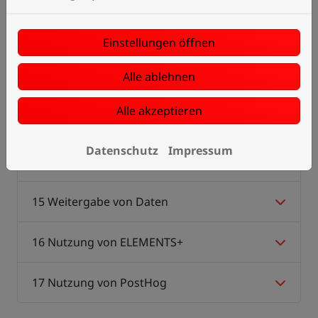
11 Rechte der betroffenen Personen
Einstellungen öffnen
12 Berechtigte Interessen an der
Verarbeitung, die von dem Verantwortlichen
Alle ablehnen
oder einem Dritten verfolgt werden
Alle akzeptieren
13 Umgang mit Bewerberdaten
Datenschutz
Impressum
14 Verwendung von Adobe Analytics
15 Weitergabe von Daten
16 Nutzung von ELEMENTS+
17 Nutzung von PostHog