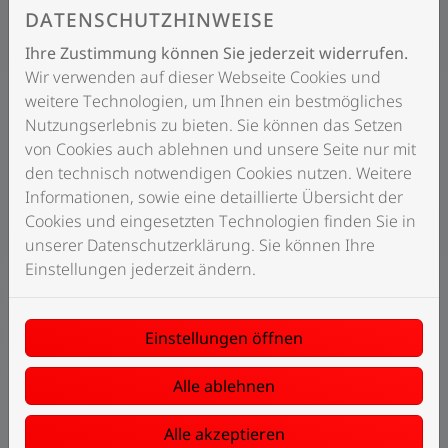
ÖHERE FÖRDERUNG
DATENSCHUTZHINWEISE
Ihre Zustimmung können Sie jederzeit widerrufen.
Wer mehrere energetische Maßnahmen miteinander
Wir verwenden auf dieser Webseite Cookies und
kombiniert, kann einen höheren Effizienzstandard
weitere Technologien, um Ihnen ein bestmögliches
erreichen und dadurch von attraktiveren
Nutzungserlebnis zu bieten. Sie können das Setzen
Förderungen profitieren.
von Cookies auch ablehnen und unsere Seite nur mit
den technisch notwendigen Cookies nutzen. Weitere
Wichtig ist: Die Heizungsförderung macht dabei nur
Informationen, sowie eine detaillierte Übersicht der
einen Teil der gesamten Förderung aus, da auch
Cookies und eingesetzten Technologien finden Sie in
weitere Sanierungsmaßnahmen berücksichtigt
unserer Datenschutzerklärung. Sie können Ihre
werden.
Einstellungen jederzeit ändern.
SO HOCH KANN IHRE
FÖRDERUNG AUSFALLEN
Einstellungen öffnen
Seit 2026 richtet sich die Förderung stärker nach Ihrer
Alle ablehnen
persönlichen Situation. Neben der Grundförderung
können – abhängig von Einkommen und weiteren
Alle akzeptieren