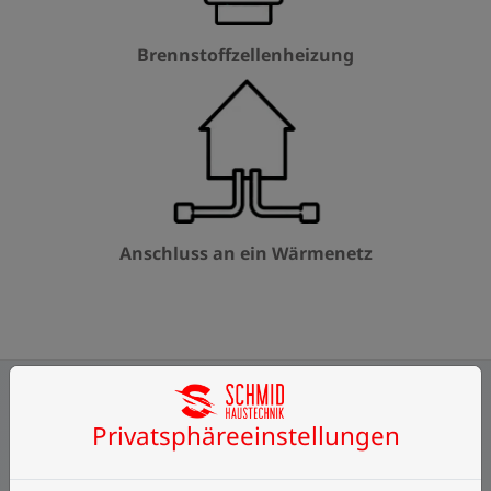
Brennstoffzellenheizung
Anschluss an ein Wärmenetz
Privatsphäre­einstellungen
MEHR MASSNAHMEN – H