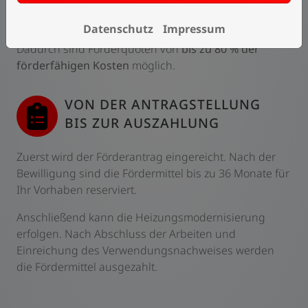
Voraussetzungen – zusätzliche Zuschläge gewährt
werden.
Datenschutz
Impressum
Dadurch sind Förderquoten von
bis zu 80 % der
förderfähigen Kosten
möglich.
VON DER ANTRAGSTELLUNG
BIS ZUR AUSZAHLUNG
Zuerst wird der Förderantrag eingereicht. Nach der
Bewilligung sind die Fördermittel bis zu 36 Monate für
Ihr Vorhaben reserviert.
Anschließend kann die Heizungsmodernisierung
erfolgen. Nach Abschluss der Arbeiten und
Einreichung des Verwendungsnachweises werden
die Fördermittel ausgezahlt.