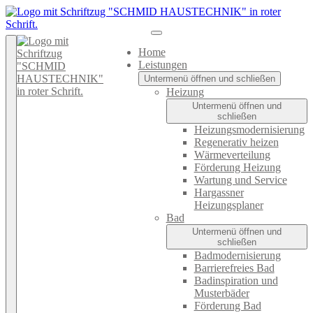
Home
Leistungen
Untermenü öffnen und schließen
Heizung
Untermenü öffnen und
schließen
Heizungsmodernisierung
Regenerativ heizen
Wärmeverteilung
Förderung Heizung
Wartung und Service
Hargassner
Heizungsplaner
Bad
Untermenü öffnen und
schließen
Badmodernisierung
Barrierefreies Bad
Badinspiration und
Musterbäder
Förderung Bad