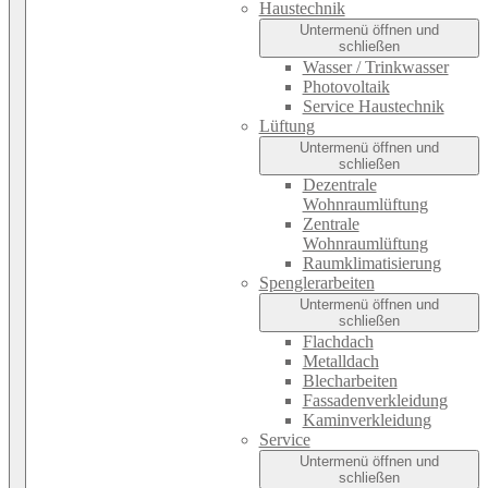
Haustechnik
Untermenü öffnen und
schließen
Wasser / Trinkwasser
Photovoltaik
Service Haustechnik
Lüftung
Untermenü öffnen und
schließen
Dezentrale
Wohnraumlüftung
Zentrale
Wohnraumlüftung
Raumklimatisierung
Spenglerarbeiten
Untermenü öffnen und
schließen
Flachdach
Metalldach
Blecharbeiten
Fassadenverkleidung
Kaminverkleidung
Service
Untermenü öffnen und
schließen