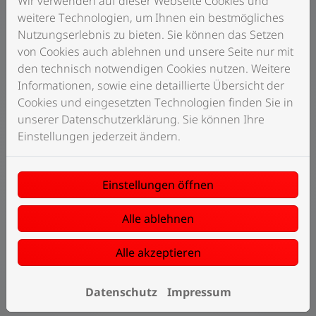
Wir verwenden auf dieser Webseite Cookies und
anspruchsvolle Anlagen
weitere Technologien, um Ihnen ein bestmögliches
Nutzungserlebnis zu bieten. Sie können das Setzen
Wir verfügen über langjährige Erfahrung mit
von Cookies auch ablehnen und unsere Seite nur mit
komplexen Sanitäranlagen, Heizungsanlagen jeder
den technisch notwendigen Cookies nutzen. Weitere
Größe und mit jedem Energieträger sowie mit
Informationen, sowie eine detaillierte Übersicht der
Solaranlagen und Blockheizkraftwerken. Wir freuen
Cookies und eingesetzten Technologien finden Sie in
uns darauf, Ihr Projekt als Ihr Partner durchzuführen –
unserer Datenschutzerklärung. Sie können Ihre
von der Beratung über die Planung bis zur
Einstellungen jederzeit ändern.
Umsetzung und dem Betrieb.
Unsere motivierten Mitarbeiter arbeiten kompetent
Einstellungen öffnen
und zuverlässig und sorgen dafür, dass Sie Ihre
Energie effizient einsetzen. Wir achten darauf, dass
Alle ablehnen
unsere Mitarbeiter stets nach aktuellem Technikstand
geschult sind. So können wir neue Methoden,
Alle akzeptieren
Techniken und Verfahren sinnvoll einsetzen, um auch
innovative Anlagen qualitativ hochwertig und
termintreu zu installieren.
Datenschutz
Impressum